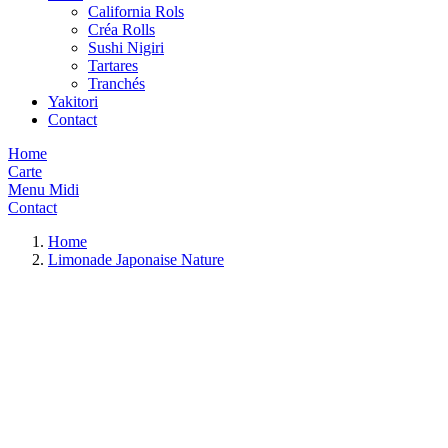
California Rols
Créa Rolls
Sushi Nigiri
Tartares
Tranchés
Yakitori
Contact
Home
Carte
Menu Midi
Contact
Home
Limonade Japonaise Nature