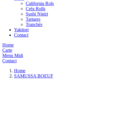
California Rols
Créa Rolls
Sushi Nigiri
Tartares
Tranchés
Yakitori
Contact
Home
Carte
Menu Midi
Contact
Home
SAMUSSA BOEUF