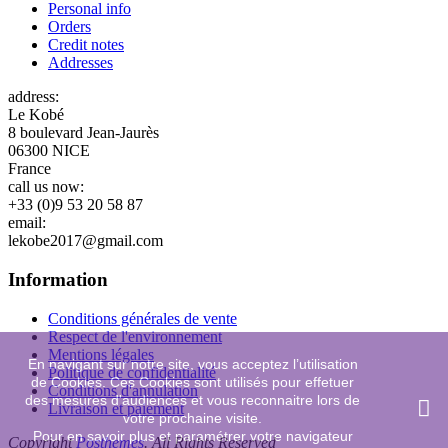
Personal info
Orders
Credit notes
Addresses
address:
Le Kobé
8 boulevard Jean-Jaurès
06300 NICE
France
call us now:
+33 (0)9 53 20 58 87
email:
lekobe2017@gmail.com
Information
Conditions générales de vente
Respect de l'environnement
Mentions légales
En navigant sur notre site, vous acceptez l’utilisation
Politique de confidentialité
de Cookies. Ces Cookies sont utilisés pour effetuer
Conditions d'annulation
des mesures d'audiences et vous reconnaitre lors de
Livraison et paiement
votre prochaine visite.
Pour en savoir plus et paramétrer votre navigateur
Copyright
Posthemes
. All Rights Reserved