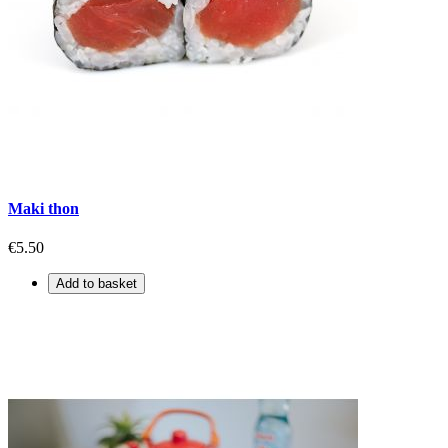
Maki thon
€5.50
Add to basket