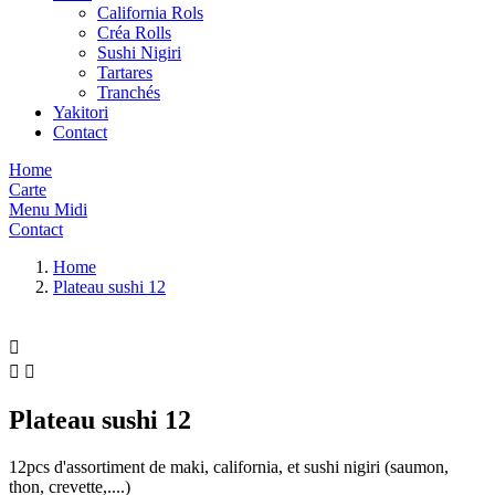
California Rols
Créa Rolls
Sushi Nigiri
Tartares
Tranchés
Yakitori
Contact
Home
Carte
Menu Midi
Contact
Home
Plateau sushi 12



Plateau sushi 12
12pcs d'assortiment de maki, california, et sushi nigiri (saumon,
thon, crevette,....)