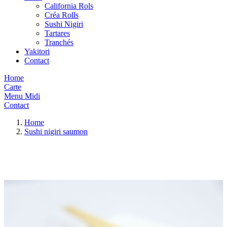
California Rols
Créa Rolls
Sushi Nigiri
Tartares
Tranchés
Yakitori
Contact
Home
Carte
Menu Midi
Contact
Home
Sushi nigiri saumon