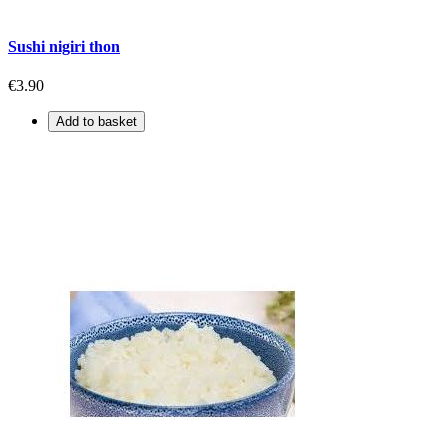
Sushi nigiri thon
€3.90
Add to basket